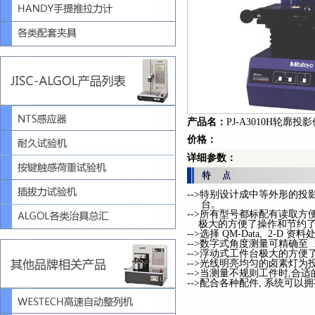
产品名：
PJ-A3010H轮廓投
价格：
详细参数：
-->特别设计成中等外形的投影
台。
-->所有型号都标配有读取方便的数
极大的方便了操作和节约了
-->选择 QM-Data, 2
-->数字式角度测量可精确至 1’
-->浮动式工件台极大的方便
-->光线明亮均匀的卤素灯
-->当测量不规则工件时,
-->配合各种配件, 系统可